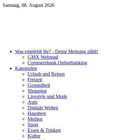
Samstag, 08. August 2026
Unsere DKB Empfehlung
Was empfehlt Ihr? - Deine Meinung zählt!
GMX Webmail
Commerzbank Onlinebanking
Kategorien
Urlaub und Reisen
Freizeit
Gesundheit
Shopping
Livestyle und Mode
Auto
Digitale Welten
Haustiere
Medien
Sport
Essen & Trinken
Kultur