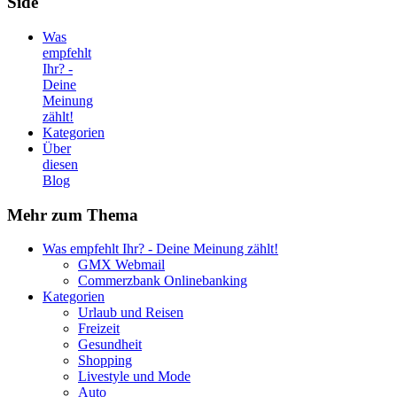
Side
Was
empfehlt
Ihr? -
Deine
Meinung
zählt!
Kategorien
Über
diesen
Blog
Mehr
zum Thema
Was empfehlt Ihr? - Deine Meinung zählt!
GMX Webmail
Commerzbank Onlinebanking
Kategorien
Urlaub und Reisen
Freizeit
Gesundheit
Shopping
Livestyle und Mode
Auto