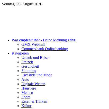
Sonntag, 09. August 2026
Unsere DKB Empfehlung
Was empfehlt Ihr? - Deine Meinung zählt!
GMX Webmail
Commerzbank Onlinebanking
Kategorien
Urlaub und Reisen
Freizeit
Gesundheit
Shopping
Livestyle und Mode
Auto
Digitale Welten
Haustiere
Medien
Sport
Essen & Trinken
Kultur