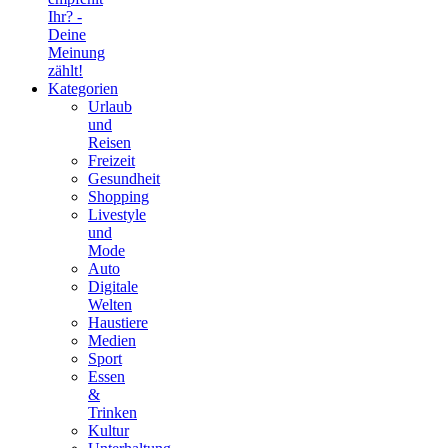
Ihr? -
Deine
Meinung
zählt!
Kategorien
Urlaub
und
Reisen
Freizeit
Gesundheit
Shopping
Livestyle
und
Mode
Auto
Digitale
Welten
Haustiere
Medien
Sport
Essen
&
Trinken
Kultur