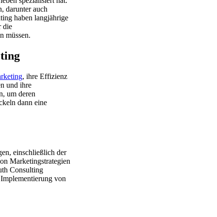
ben spezialisiert hat.
, darunter auch
ing haben langjährige
 die
en müssen.
ting
rketing
, ihre Effizienz
en und ihre
n, um deren
ckeln dann eine
n, einschließlich der
von Marketingstrategien
uth Consulting
r Implementierung von