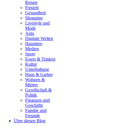
Reisen
Freizeit
Gesundheit
Shopping
Livestyle und
Mode
Auto
Digitale Welten
Haustiere
Medien
Sport
Essen & Trinken
Kultur
Unterhaltung
Haus & Garten
Wohnen &
Mieten
Gesellschaft &
Politik
Finanzen und
Geschäfte
Familie und
Freunde
Über diesen Blog