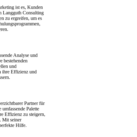
keting ist es, Kunden
on Langguth Consulting
n zu ergreifen, um es
Schulungsprogrammen,
eren.
assende Analyse und
hre bestehenden
ellen und
 ihre Effizienz und
ssern.
rzichtbarer Partner für
 umfassende Palette
e Effizienz zu steigern,
 Mit seiner
erfekte Hilfe.