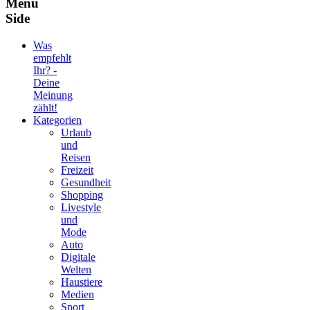
Menu
Side
Was
empfehlt
Ihr? -
Deine
Meinung
zählt!
Kategorien
Urlaub
und
Reisen
Freizeit
Gesundheit
Shopping
Livestyle
und
Mode
Auto
Digitale
Welten
Haustiere
Medien
Sport