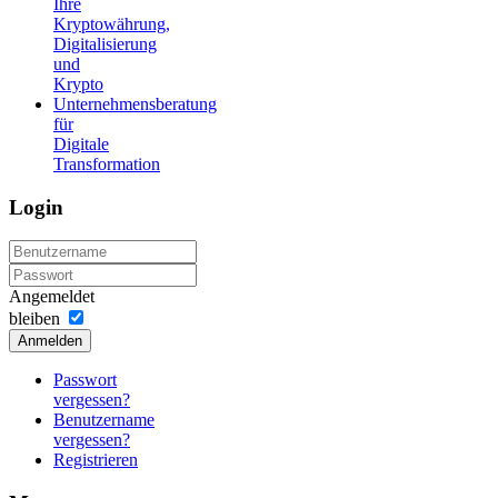
Ihre
Kryptowährung,
Digitalisierung
und
Krypto
Unternehmensberatung
für
Digitale
Transformation
Login
Angemeldet
bleiben
Anmelden
Passwort
vergessen?
Benutzername
vergessen?
Registrieren