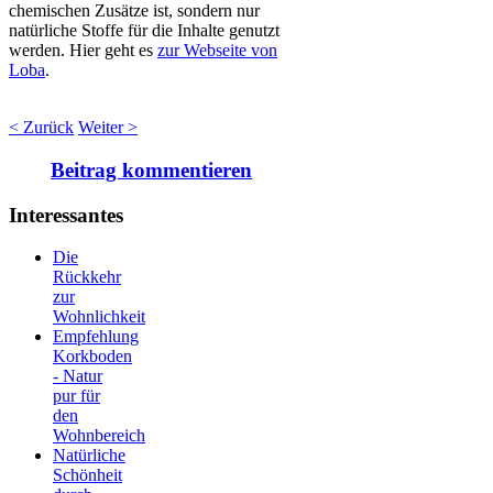
chemischen Zusätze ist, sondern nur
natürliche Stoffe für die Inhalte genutzt
werden. Hier geht es
zur Webseite von
Loba
.
< Zurück
Weiter >
Beitrag kommentieren
Interessantes
Die
Rückkehr
zur
Wohnlichkeit
Empfehlung
Korkboden
- Natur
pur für
den
Wohnbereich
Natürliche
Schönheit