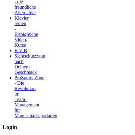
- die
freundliche
Alternative
Klavier
lernen
-
Erfolgreiche
Video-
Kurse
B V B
Sichtschutzzaun
nach
Deinem
Geschmack
ProSports.Zone
- Die
Revolution
im
Team-
Management
für
Mannschaftssportarten
Login