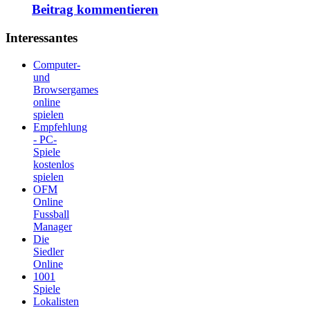
Beitrag kommentieren
Interessantes
Computer-
und
Browsergames
online
spielen
Empfehlung
- PC-
Spiele
kostenlos
spielen
OFM
Online
Fussball
Manager
Die
Siedler
Online
1001
Spiele
Lokalisten