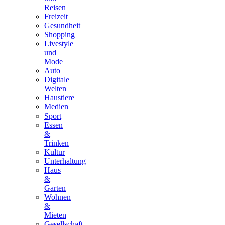
Reisen
Freizeit
Gesundheit
Shopping
Livestyle
und
Mode
Auto
Digitale
Welten
Haustiere
Medien
Sport
Essen
&
Trinken
Kultur
Unterhaltung
Haus
&
Garten
Wohnen
&
Mieten
Gesellschaft