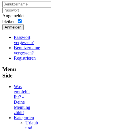
Angemeldet
bleiben
Anmelden
Passwort
vergessen?
Benutzername
vergessen?
Registrieren
Menu
Side
Was
empfehlt
Ihr? -
Deine
Meinung
zählt!
Kategorien
Urlaub
und