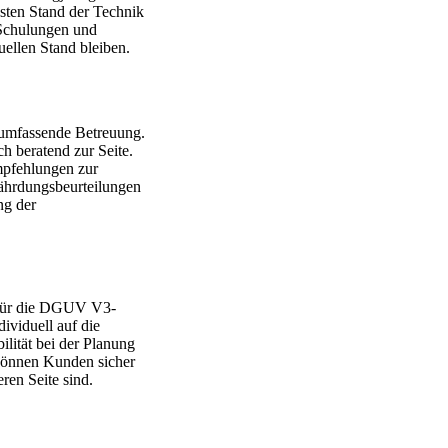
ten Stand der Technik
 Schulungen und
uellen Stand bleiben.
 umfassende Betreuung.
h beratend zur Seite.
mpfehlungen zur
ährdungsbeurteilungen
ng der
 für die DGUV V3-
ividuell auf die
lität bei der Planung
können Kunden sicher
eren Seite sind.