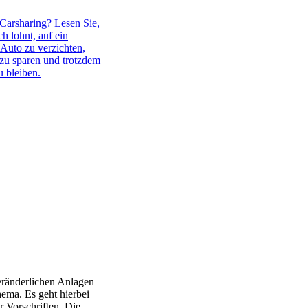
 Carsharing? Lesen Sie,
ch lohnt, auf ein
 Auto zu verzichten,
zu sparen und trotzdem
u bleiben.
eränderlichen Anlagen
ma. Es geht hierbei
r Vorschriften. Die