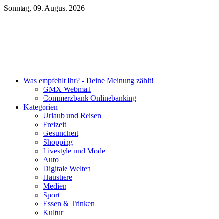
Sonntag, 09. August 2026
Unsere DKB Empfehlung
Was empfehlt Ihr? - Deine Meinung zählt!
GMX Webmail
Commerzbank Onlinebanking
Kategorien
Urlaub und Reisen
Freizeit
Gesundheit
Shopping
Livestyle und Mode
Auto
Digitale Welten
Haustiere
Medien
Sport
Essen & Trinken
Kultur