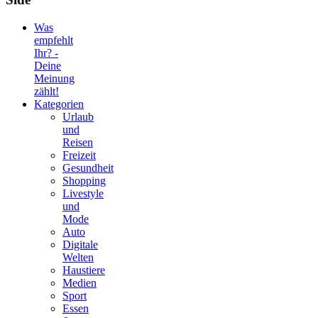
Was
empfehlt
Ihr? -
Deine
Meinung
zählt!
Kategorien
Urlaub
und
Reisen
Freizeit
Gesundheit
Shopping
Livestyle
und
Mode
Auto
Digitale
Welten
Haustiere
Medien
Sport
Essen