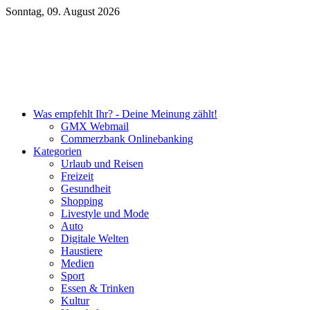
Sonntag, 09. August 2026
Unsere DKB Empfehlung
Was empfehlt Ihr? - Deine Meinung zählt!
GMX Webmail
Commerzbank Onlinebanking
Kategorien
Urlaub und Reisen
Freizeit
Gesundheit
Shopping
Livestyle und Mode
Auto
Digitale Welten
Haustiere
Medien
Sport
Essen & Trinken
Kultur