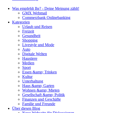
Was empfehlt Ihr? - Deine Meinung zählt!
GMX Webmail
Commerzbank Onlinebanking
Kategorien
Urlaub und Reisen
Freizeit
Gesundheit
Shopping
Livestyle und Mode
Auto
Digitale Welten
Haustiere
Medien
Sport
Essen &amp; Trinken
Kultur
Unterhaltung
Haus &amp; Garten
Wohnen &amp; Mieten
Gesellschaft &amp; Politik
Finanzen und Geschäfte
Familie und Freunde
Über diesen Blog
Neue Webseite für Diskussionen