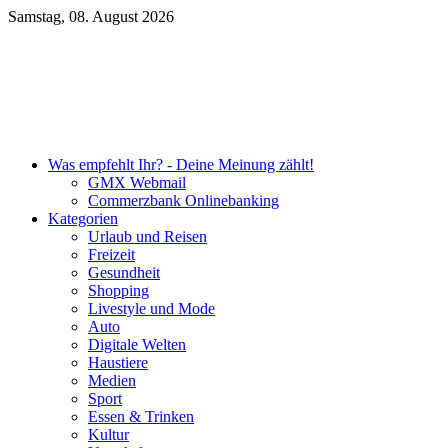
Samstag, 08. August 2026
Unsere DKB Empfehlung
Was empfehlt Ihr? - Deine Meinung zählt!
GMX Webmail
Commerzbank Onlinebanking
Kategorien
Urlaub und Reisen
Freizeit
Gesundheit
Shopping
Livestyle und Mode
Auto
Digitale Welten
Haustiere
Medien
Sport
Essen & Trinken
Kultur