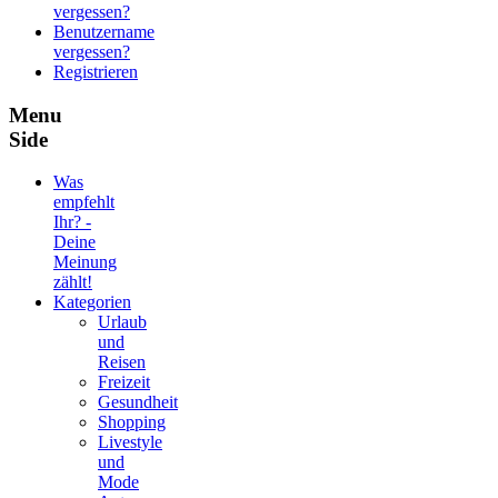
vergessen?
Benutzername
vergessen?
Registrieren
Menu
Side
Was
empfehlt
Ihr? -
Deine
Meinung
zählt!
Kategorien
Urlaub
und
Reisen
Freizeit
Gesundheit
Shopping
Livestyle
und
Mode