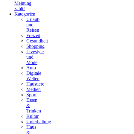
Meinung
zählt!
Kategorien
Urlaub
und
Reisen
Freizeit
Gesundheit
Shopping
Livestyle
und
Mode
Auto
Digitale
Welten
Haustiere
Medien
Sport
Essen
&
Trinken
Kultur
Unterhaltung
Haus
&