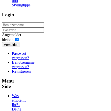
und
Stylingtipps
Login
Angemeldet
bleiben
Anmelden
Passwort
vergessen?
Benutzername
vergessen?
Registrieren
Menu
Side
Was
empfehlt
Ihr? -
Deine