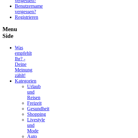
vergessen?
Benutzername
vergessen?
Registrieren
Menu
Side
Was
empfehlt
Ihr? -
Deine
Meinung
zählt!
Kategorien
Urlaub
und
Reisen
Freizeit
Gesundheit
Shopping
Livestyle
und
Mode
Auto