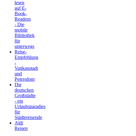
lesen
auf E-
Book-
Readern
- Die
mobile
Bibliothek
für
unterwegs
Reise-
Empfehlung
-
Vatikanstadt
und
Petersdom
Die
deutschen
Großstädte
- ein
Urlaubsparadies
für
Städtereisende
Aldi
Reisen