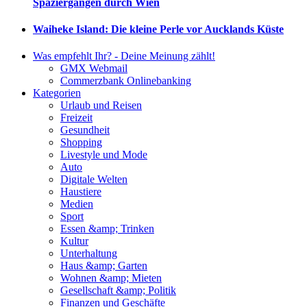
Spaziergängen durch Wien
Waiheke Island: Die kleine Perle vor Aucklands Küste
Was empfehlt Ihr? - Deine Meinung zählt!
GMX Webmail
Commerzbank Onlinebanking
Kategorien
Urlaub und Reisen
Freizeit
Gesundheit
Shopping
Livestyle und Mode
Auto
Digitale Welten
Haustiere
Medien
Sport
Essen &amp; Trinken
Kultur
Unterhaltung
Haus &amp; Garten
Wohnen &amp; Mieten
Gesellschaft &amp; Politik
Finanzen und Geschäfte