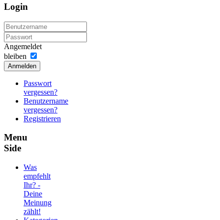
Login
Angemeldet
bleiben
Anmelden
Passwort
vergessen?
Benutzername
vergessen?
Registrieren
Menu
Side
Was
empfehlt
Ihr? -
Deine
Meinung
zählt!