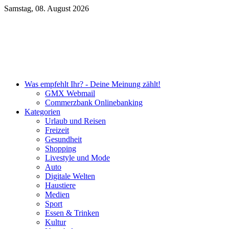
Samstag, 08. August 2026
Unsere DKB Empfehlung
Was empfehlt Ihr? - Deine Meinung zählt!
GMX Webmail
Commerzbank Onlinebanking
Kategorien
Urlaub und Reisen
Freizeit
Gesundheit
Shopping
Livestyle und Mode
Auto
Digitale Welten
Haustiere
Medien
Sport
Essen & Trinken
Kultur