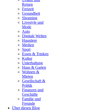
Reisen
Freizeit
Gesundheit
Shopping
Livestyle und
Mode
Auto
Digitale Welten
Haustiere
Medien
Sport
Essen & Trinken
Kultur
Unterhaltung
Haus & Garten
Wohnen &
Mieten
Gesellschaft &
Politik
Finanzen und
Geschäfte
Familie und
Freunde
Über diesen Blog