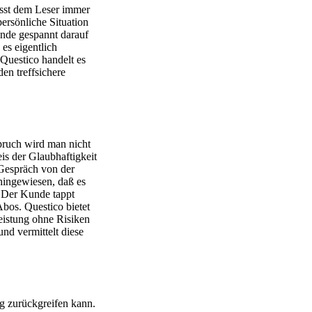
asst dem Leser immer
persönliche Situation
unde gespannt darauf
es eigentlich
Questico
handelt es
den treffsichere
pruch wird man nicht
s der Glaubhaftigkeit
Gespräch von der
hingewiesen, daß es
. Der Kunde tappt
 Abos.
Questico
bietet
eistung ohne Risiken
und vermittelt diese
ng zurückgreifen kann.