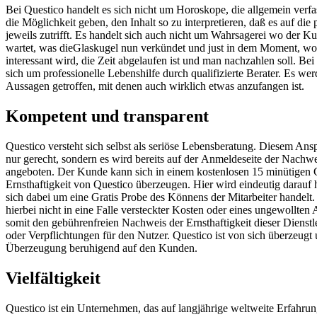
Bei
Questico
handelt es sich nicht um Horoskope, die allgemein verf
die Möglichkeit geben, den Inhalt so zu interpretieren, daß es auf die 
jeweils zutrifft. Es handelt sich auch nicht um Wahrsagerei wo der K
wartet, was die
Glaskugel
nun verkündet und just in dem Moment, wo 
interessant wird, die Zeit abgelaufen ist und man
nachzahlen
soll. Bei
sich um professionelle Lebenshilfe durch qualifizierte Berater. Es wer
Aussagen getroffen, mit denen auch wirklich etwas anzufangen ist.
Kompetent und transparent
Questico
versteht sich selbst als seriöse Lebensberatung. Diesem Ans
nur gerecht, sondern es wird bereits auf der
Anmeldeseite
der Nachwei
angeboten. Der Kunde kann sich in einem kostenlosen 15 minütigen 
Ernsthaftigkeit von
Questico
überzeugen. Hier wird eindeutig darauf 
sich dabei um eine Gratis Probe des Könnens der Mitarbeiter handelt
hierbei nicht in eine Falle versteckter Kosten oder eines ungewollten
somit den gebührenfreien Nachweis der Ernsthaftigkeit dieser Dienstl
oder Verpflichtungen für den Nutzer.
Questico
ist von sich überzeugt 
Überzeugung beruhigend auf den Kunden.
Vielfältigkeit
Questico
ist ein Unternehmen, das auf langjährige weltweite Erfahru