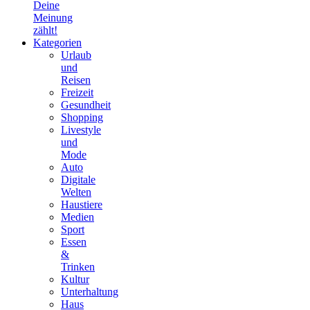
Deine
Meinung
zählt!
Kategorien
Urlaub
und
Reisen
Freizeit
Gesundheit
Shopping
Livestyle
und
Mode
Auto
Digitale
Welten
Haustiere
Medien
Sport
Essen
&
Trinken
Kultur
Unterhaltung
Haus