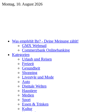
Montag, 10. August 2026
Unsere DKB Empfehlung
Was empfehlt Ihr? - Deine Meinung zählt!
GMX Webmail
Commerzbank Onlinebanking
Kategorien
Urlaub und Reisen
Freizeit
Gesundheit
Shopping
Livestyle und Mode
Auto
Digitale Welten
Haustiere
Medien
Sport
Essen & Trinken
Kultur